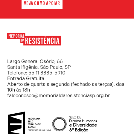
VEJA COMO APOIAR
Memorial
da
Resistência
Largo General Osório, 66
Santa Ifigênia, São Paulo, SP
Telefone: 55 11 3335-5910
Entrada Gratuita
Aberto de quarta a segunda (fechado às terças), das
10h às 18h
faleconosco@memorialdaresistenciasp.org.br