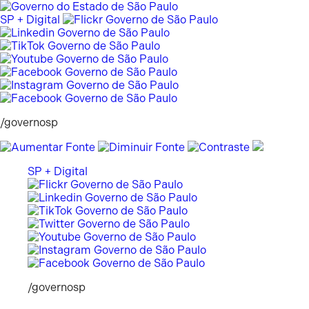
Pular
para
SP + Digital
o
conteúdo
/governosp
SP + Digital
/governosp