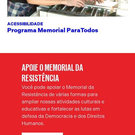
ACESSIBILIDADE
Programa Memorial ParaTodos
APOIE O MEMORIAL DA
RESISTÊNCIA
Você pode apoiar o Memorial da
Resistência de várias formas para
ampliar nossas atividades culturais e
educativas e fortalecer as lutas em
defesa da Democracia e dos Direitos
Humanos.