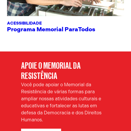
ACESSIBILIDADE
Programa Memorial ParaTodos
APOIE O MEMORIAL DA
RESISTÊNCIA
Você pode apoiar o Memorial da
Resistência de várias formas para
ampliar nossas atividades culturais e
educativas e fortalecer as lutas em
defesa da Democracia e dos Direitos
Humanos.