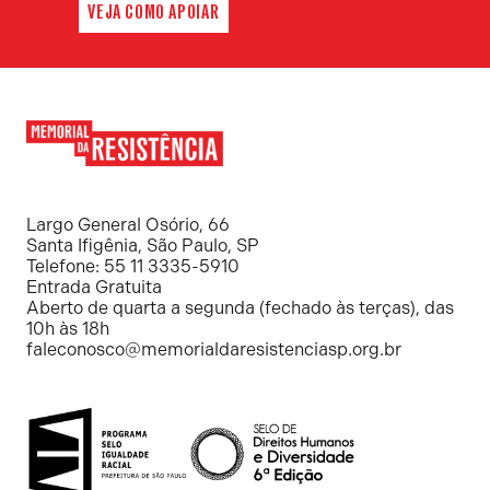
VEJA COMO APOIAR
Memorial
da
Resistência
Largo General Osório, 66
Santa Ifigênia, São Paulo, SP
Telefone: 55 11 3335-5910
Entrada Gratuita
Aberto de quarta a segunda (fechado às terças), das
10h às 18h
faleconosco@memorialdaresistenciasp.org.br