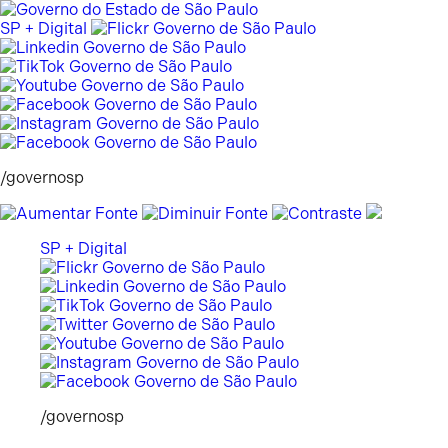
Pular
para
SP + Digital
o
conteúdo
/governosp
SP + Digital
/governosp