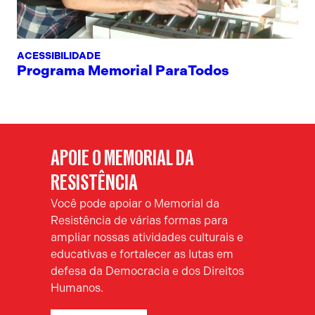
ACESSIBILIDADE
Programa Memorial ParaTodos
APOIE O MEMORIAL DA
RESISTÊNCIA
Você pode apoiar o Memorial da
Resistência de várias formas para
ampliar nossas atividades culturais e
educativas e fortalecer as lutas em
defesa da Democracia e dos Direitos
Humanos.