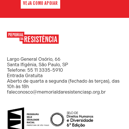
VEJA COMO APOIAR
Memorial
da
Resistência
Largo General Osório, 66
Santa Ifigênia, São Paulo, SP
Telefone: 55 11 3335-5910
Entrada Gratuita
Aberto de quarta a segunda (fechado às terças), das
10h às 18h
faleconosco@memorialdaresistenciasp.org.br