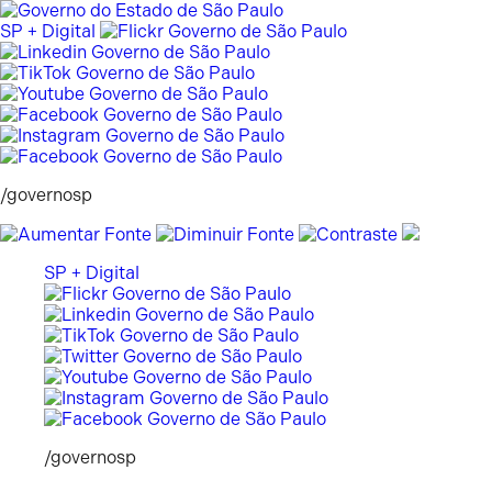
Pular
para
SP + Digital
o
conteúdo
/governosp
SP + Digital
/governosp