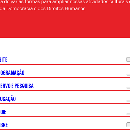
 de várias formas para ampliar nossas atividades culturais 
a da Democracia e dos Direitos Humanos.
SITE
ROGRAMAÇÃO
ERVO E PESQUISA
DUCAÇÃO
OIE
OBRE