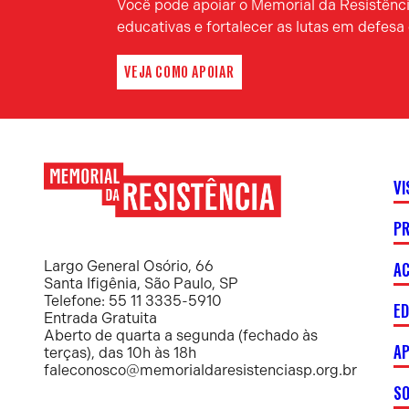
Você pode apoiar o Memorial da Resistência
educativas e fortalecer as lutas em defes
VEJA COMO APOIAR
VI
P
Memorial
da
Resistência
AC
Largo General Osório, 66
Santa Ifigênia, São Paulo, SP
Telefone: 55 11 3335-5910
E
Entrada Gratuita
Aberto de quarta a segunda (fechado às
AP
terças), das 10h às 18h
faleconosco@memorialdaresistenciasp.org.br
S