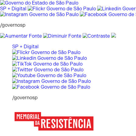
Pular
para
SP + Digital
o
conteúdo
/governosp
SP + Digital
/governosp
Memorial