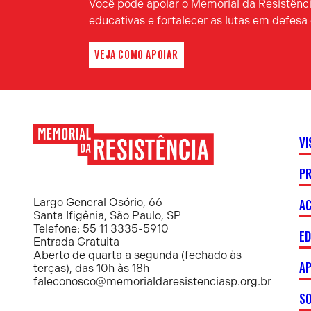
Você pode apoiar o Memorial da Resistência
educativas e fortalecer as lutas em defes
VEJA COMO APOIAR
VI
P
Memorial
da
Resistência
AC
Largo General Osório, 66
Santa Ifigênia, São Paulo, SP
Telefone: 55 11 3335-5910
E
Entrada Gratuita
Aberto de quarta a segunda (fechado às
AP
terças), das 10h às 18h
faleconosco@memorialdaresistenciasp.org.br
S