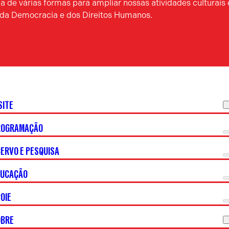
 de várias formas para ampliar nossas atividades culturais 
a da Democracia e dos Direitos Humanos.
SITE
ROGRAMAÇÃO
ERVO E PESQUISA
DUCAÇÃO
OIE
OBRE