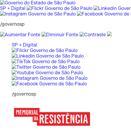
Pular
para
SP + Digital
o
conteúdo
/governosp
SP + Digital
/governosp
Memorial