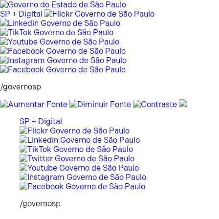
Pular
para
SP + Digital
o
conteúdo
/governosp
SP + Digital
/governosp