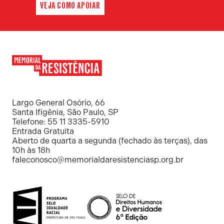
VEJA COMO APOIAR
Memorial
da
Resistência
Largo General Osório, 66
Santa Ifigênia, São Paulo, SP
Telefone: 55 11 3335-5910
Entrada Gratuita
Aberto de quarta a segunda (fechado às terças), das
10h às 18h
faleconosco@memorialdaresistenciasp.org.br