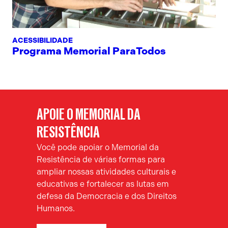
ACESSIBILIDADE
Programa Memorial ParaTodos
APOIE O MEMORIAL DA
RESISTÊNCIA
Você pode apoiar o Memorial da
Resistência de várias formas para
ampliar nossas atividades culturais e
educativas e fortalecer as lutas em
defesa da Democracia e dos Direitos
Humanos.