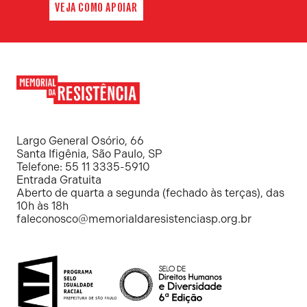
VEJA COMO APOIAR
Memorial
da
Resistência
Largo General Osório, 66
Santa Ifigênia, São Paulo, SP
Telefone: 55 11 3335-5910
Entrada Gratuita
Aberto de quarta a segunda (fechado às terças), das
10h às 18h
faleconosco@memorialdaresistenciasp.org.br