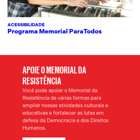
ACESSIBILIDADE
Programa Memorial ParaTodos
APOIE O MEMORIAL DA
RESISTÊNCIA
Você pode apoiar o Memorial da
Resistência de várias formas para
ampliar nossas atividades culturais e
educativas e fortalecer as lutas em
defesa da Democracia e dos Direitos
Humanos.