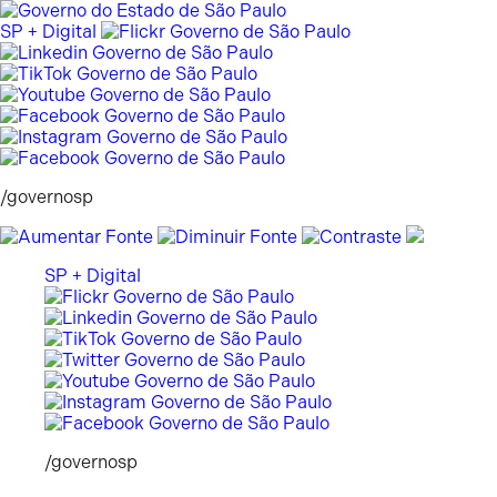
Pular
para
SP + Digital
o
conteúdo
/governosp
SP + Digital
/governosp