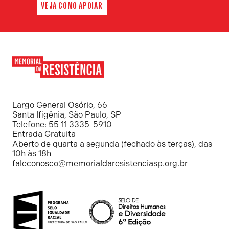
VEJA COMO APOIAR
Memorial
da
Resistência
Largo General Osório, 66
Santa Ifigênia, São Paulo, SP
Telefone: 55 11 3335-5910
Entrada Gratuita
Aberto de quarta a segunda (fechado às terças), das
10h às 18h
faleconosco@memorialdaresistenciasp.org.br