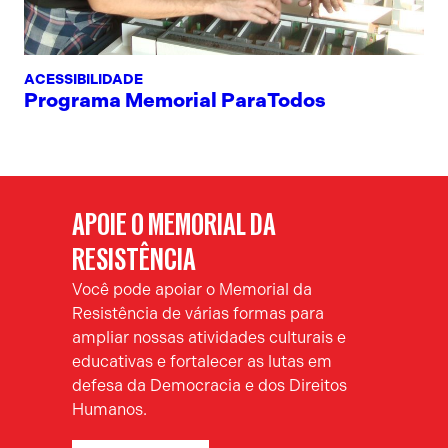
ACESSIBILIDADE
Programa Memorial ParaTodos
APOIE O MEMORIAL DA
RESISTÊNCIA
Você pode apoiar o Memorial da
Resistência de várias formas para
ampliar nossas atividades culturais e
educativas e fortalecer as lutas em
defesa da Democracia e dos Direitos
Humanos.