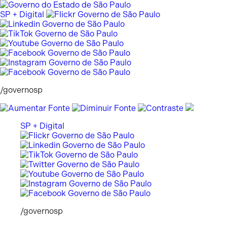
Pular
para
SP + Digital
o
conteúdo
/governosp
SP + Digital
/governosp