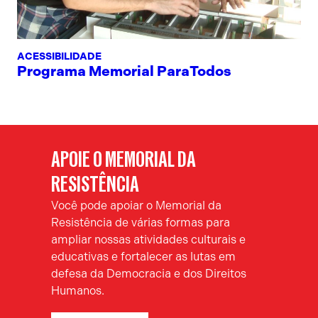
ACESSIBILIDADE
Programa Memorial ParaTodos
APOIE O MEMORIAL DA
RESISTÊNCIA
Você pode apoiar o Memorial da
Resistência de várias formas para
ampliar nossas atividades culturais e
educativas e fortalecer as lutas em
defesa da Democracia e dos Direitos
Humanos.