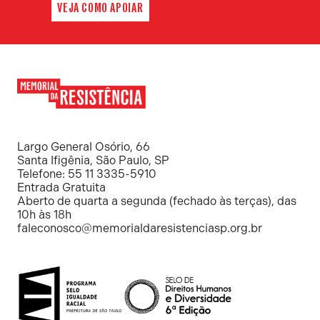
VEJA COMO APOIAR
Memorial
da
Resistência
Largo General Osório, 66
Santa Ifigênia, São Paulo, SP
Telefone: 55 11 3335-5910
Entrada Gratuita
Aberto de quarta a segunda (fechado às terças), das
10h às 18h
faleconosco@memorialdaresistenciasp.org.br