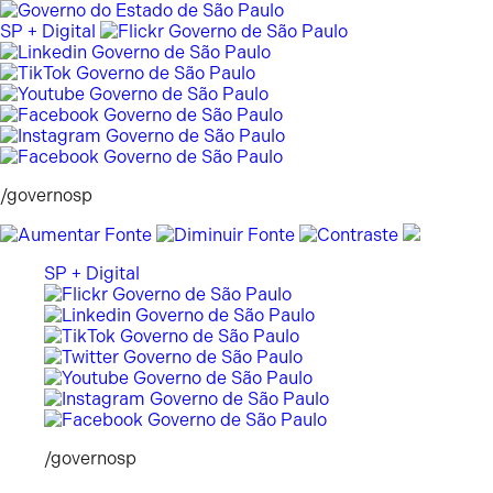
Pular
para
SP + Digital
o
conteúdo
/governosp
SP + Digital
/governosp