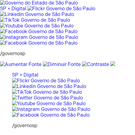
Pular
para
SP + Digital
o
conteúdo
/governosp
SP + Digital
/governosp