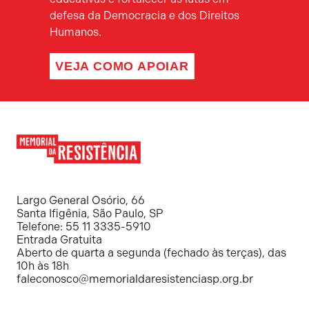
defesa da Democracia e dos Direitos
Humanos.
VEJA COMO APOIAR
Memorial
da
Resistência
Largo General Osório, 66
Santa Ifigênia, São Paulo, SP
Telefone: 55 11 3335-5910
Entrada Gratuita
Aberto de quarta a segunda (fechado às terças), das
10h às 18h
faleconosco@memorialdaresistenciasp.org.br