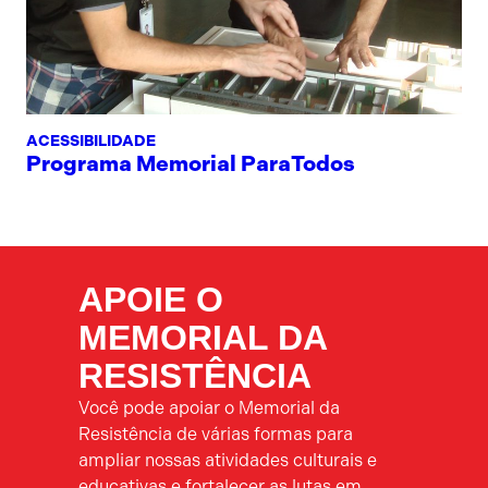
ACESSIBILIDADE
Programa Memorial ParaTodos
APOIE O
MEMORIAL DA
RESISTÊNCIA
Você pode apoiar o Memorial da
Resistência de várias formas para
ampliar nossas atividades culturais e
educativas e fortalecer as lutas em