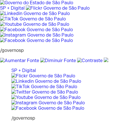
Pular
para
SP + Digital
o
conteúdo
/governosp
SP + Digital
/governosp