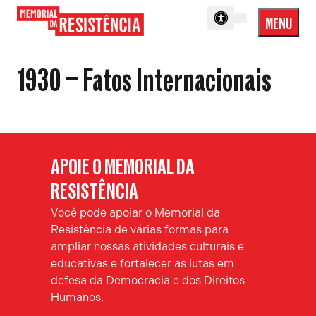
MENU
Menu
Memorial
Princip
da
1930 – Fatos Internacionais
Resistência
APOIE O MEMORIAL DA
RESISTÊNCIA
Você pode apoiar o Memorial da
Resistência de várias formas para
ampliar nossas atividades culturais e
educativas e fortalecer as lutas em
defesa da Democracia e dos Direitos
Humanos.