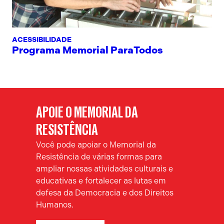
ACESSIBILIDADE
Programa Memorial ParaTodos
APOIE O MEMORIAL DA
RESISTÊNCIA
Você pode apoiar o Memorial da
Resistência de várias formas para
ampliar nossas atividades culturais e
educativas e fortalecer as lutas em
defesa da Democracia e dos Direitos
Humanos.