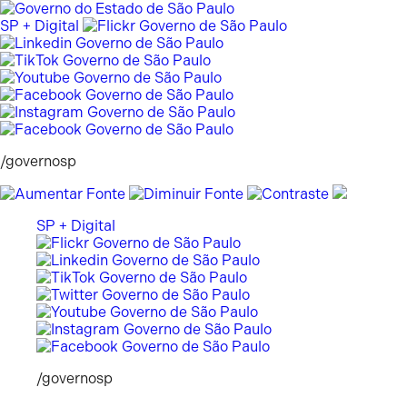
Pular
para
SP + Digital
o
conteúdo
/governosp
SP + Digital
/governosp