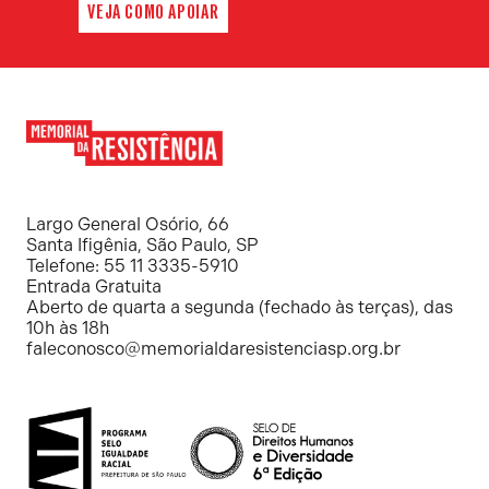
VEJA COMO APOIAR
Memorial
da
Resistência
Largo General Osório, 66
Santa Ifigênia, São Paulo, SP
Telefone: 55 11 3335-5910
Entrada Gratuita
Aberto de quarta a segunda (fechado às terças), das
10h às 18h
faleconosco@memorialdaresistenciasp.org.br